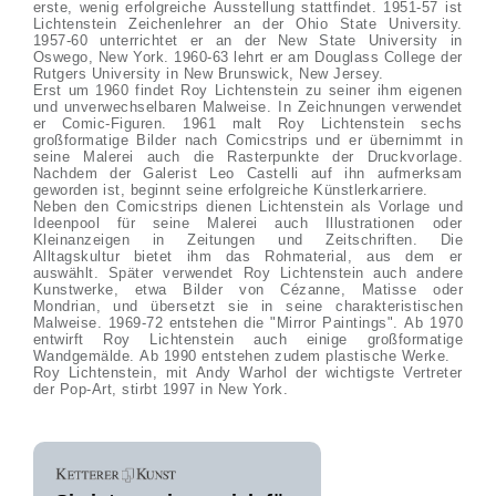
erste, wenig erfolgreiche Ausstellung stattfindet. 1951-57 ist
Lichtenstein Zeichenlehrer an der Ohio State University.
1957-60 unterrichtet er an der New State University in
Oswego, New York. 1960-63 lehrt er am Douglass College der
Rutgers University in New Brunswick, New Jersey.
Erst um 1960 findet Roy Lichtenstein zu seiner ihm eigenen
und unverwechselbaren Malweise. In Zeichnungen verwendet
er Comic-Figuren. 1961 malt Roy Lichtenstein sechs
großformatige Bilder nach Comicstrips und er übernimmt in
seine Malerei auch die Rasterpunkte der Druckvorlage.
Nachdem der Galerist Leo Castelli auf ihn aufmerksam
geworden ist, beginnt seine erfolgreiche Künstlerkarriere.
Neben den Comicstrips dienen Lichtenstein als Vorlage und
Ideenpool für seine Malerei auch Illustrationen oder
Kleinanzeigen in Zeitungen und Zeitschriften. Die
Alltagskultur bietet ihm das Rohmaterial, aus dem er
auswählt. Später verwendet Roy Lichtenstein auch andere
Kunstwerke, etwa Bilder von Cézanne, Matisse oder
Mondrian, und übersetzt sie in seine charakteristischen
Malweise. 1969-72 entstehen die "Mirror Paintings". Ab 1970
entwirft Roy Lichtenstein auch einige großformatige
Wandgemälde. Ab 1990 entstehen zudem plastische Werke.
Roy Lichtenstein, mit Andy Warhol der wichtigste Vertreter
der Pop-Art, stirbt 1997 in New York.